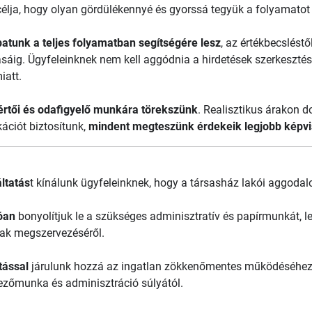
c
élja, hogy olyan gördülékennyé és gyorssá tegyük a folyamatot
atunk a teljes folyamatban segítségére lesz
, az értékbecslést
ő
ásáig. Ügyfeleinknek nem kell aggódnia a hirdetések szerkesztés
iatt.
ért
ői
és odafigyel
ő munk
ára törekszünk
. Realisztikus árakon 
k
ációt biztosítunk,
mindent megteszünk érdekeik legjobb képvi
ltatás
t kínálunk ügyfeleinknek, hogy a társasház lakói aggoda
óan
bonyolítjuk le a szükséges adminisztratív és papírmunkát, leg
nak megszervezéséről.
tással
járulunk hozzá az ingatlan zökkenőmentes működéséhez
vezőmunka és adminisztráció súlyától.