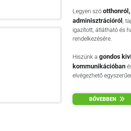
otthonról
Legyen szó
adminisztrációról
, t
igazított, átlátható és
rendelkezésére.
gondos kiv
Hiszünk a
kommunikációban
és
elvégezhető egyszerűen
BŐVEBBEN