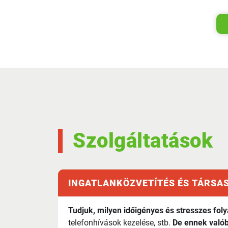
Szolgáltatások
INGATLANKÖZVETÍTÉS ÉS TÁRSA
Tudjuk, milyen id
őig
ényes és stresszes foly
telefonhívások kezelése, stb.
De ennek valób