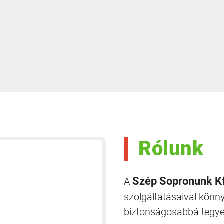
Rólunk
Szép Sopronunk K
A
szolgáltatásaival kön
biztonságosabbá tegye 