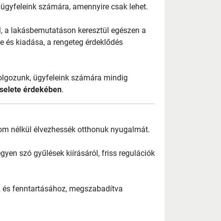
 ügyfeleink számára, amennyire csak lehet.
l, a lak
ásbemutatáson keresztül egészen a
e és kiadása, a rengeteg érdekl
őd
és
dolgozunk, ügyfeleink számára mindig
selete érdekében
.
lom nélkül élvezhessék otthonuk nyugalmát.
yen szó gyűlések kiírásáról, friss regulációk
 és fenntartásához, megszabadítva