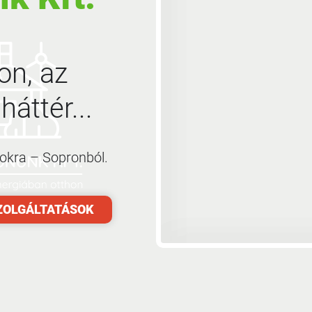
on, az
háttér...
kra – Sopronból.
ZOLGÁLTATÁSOK