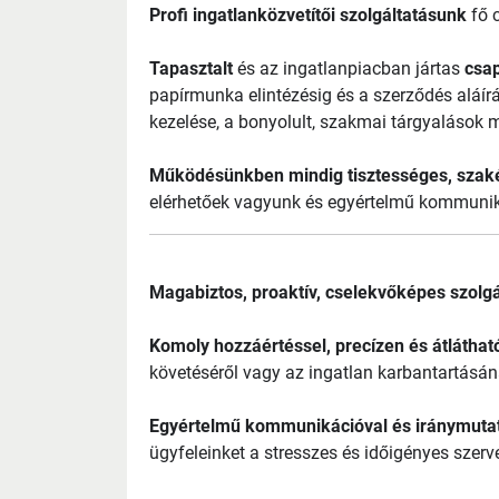
Profi ingatlanközvetít
ői szolg
áltatásunk
f
ő 
Tapasztalt
és az ingatlanpiacban jártas
csap
papírmunka elintézésig és a szerz
őd
és aláír
kezelése, a bonyolult, szakmai tárgyalások m
M
űk
ödésünkben mindig tisztességes, szak
elérhet
őek vagyunk
és egyértelm
ű kommuni
Magabiztos, proaktív, cselekvőképes szolgá
Komoly hozzáértéssel, precízen és átláthat
követéséről vagy az ingatlan karbantartásá
Egyértelmű kommunikációval és iránymuta
ügyfeleinket a stresszes és időigényes szer