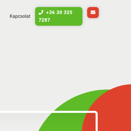
+36 30 325
k
Kapcsolat
7287