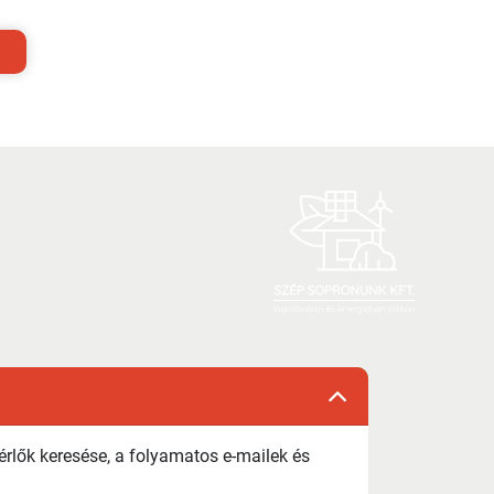
érl
ők keres
ése, a folyamatos e-mailek és